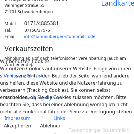
Vaihinger Straße 55
71701 Schwieberdingen
0171/4885381
Mobil
Tel. 07150/37676
Email
info@tannenberger-stutenmilch.de
Verkaufszeiten
Abholung ab Hof nach telefonischer Vereinbarung (auch am
Wir benutzen Cookies
Wochenende).
Wir nutzen Cookies auf unserer Website. Einige von ihnen
sind essenziell für den Betrieb der Seite, während andere
Weiter zur Preisliste ....
uns helfen, diese Website und die Nutzererfahrung zu
verbessern (Tracking Cookies). Sie können selbst
entscheiden, ob Sie die Cookies zulassen möchten. Bitte
Anfahrt auf
maps.google.de
beachten Sie, dass bei einer Ablehnung womöglich nicht
mehr alle Funktionalitäten der Seite zur Verfügung stehen.
Impressum
I
Links
Akzeptieren
Ablehnen
Tannenberger Stutenmilch